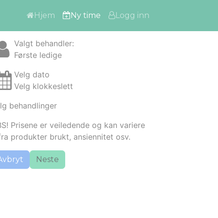
Hjem
Ny time
Logg inn
Valgt behandler
:
Første ledige
Velg dato
Velg klokkeslett
lg behandlinger
S! Prisene er veiledende og kan variere
fra produkter brukt, ansiennitet osv.
Avbryt
Neste