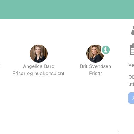
Ve
d
Angelica Barø
Brit Svendsen
Frisør og hudkonsulent
Frisør
OB
ut